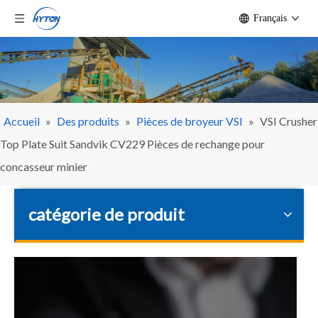
Français
Accueil
»
Des produits
»
Pièces de broyeur VSI
»
VSI Crusher
Top Plate Suit Sandvik CV229 Pièces de rechange pour
concasseur minier
catégorie de produit