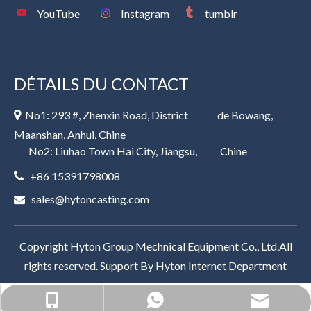
YouTube
Instagram
tumblr
DÉTAILS DU CONTACT
No1: 293 #, Zhenxin Road, District de Bowang,

Maanshan, Anhui, Chine
No2: Liuhao Town Hai City, Jiangsu, Chine
+86 15391798008

sales@hytoncasting.com

Copyright Hyton Group Mechnical Equipment Co., Ltd.All
rights reserved. Support By
Hyton Internet Department
sales@hytoncasting.com
+86 15391798008
+86 15391798008