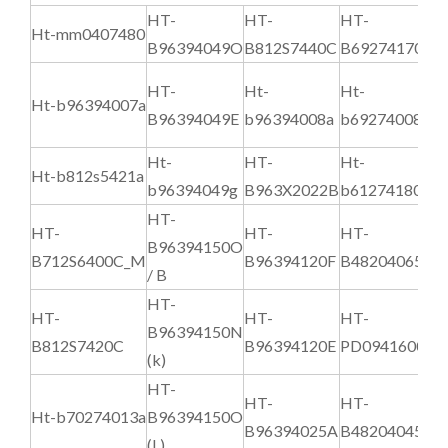
HT-
HT-
HT-
H
Ht-mm0407480
B96394049O
B812S7440C
B69274170D
B
HT-
Ht-
Ht-
H
Ht-b96394007a
B96394049E
b96394008a
b69274008a
B
Ht-
HT-
Ht-
H
Ht-b812s5421a
b96394049g
B963X2022B
b61274180a
b
HT-
HT-
HT-
HT-
H
B96394150O
B712S6400C_M
B96394120F
B48204065A
B
/ B
HT-
HT-
HT-
HT-
H
B96394150N
B812S7420C
B96394120E
PD0941600B
b
(k)
HT-
HT-
HT-
H
Ht-b70274013a
B96394150O
B96394025A
B48204045B
B
(L)