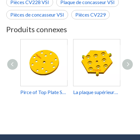
Pièces CV228 VSI
Plaque de concasseur VSI
Pièces de concasseur VSI
Pièces CV229
Produits connexes
Pirce of Top Plate Suit Metso Barmac B7150 OEM VSI Sand Maker Machine Parts
La plaque supérieure s'applique aux pièces du concasseur à percussion Sandvik CV117 CV217 VSI