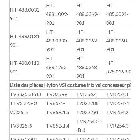
HT-
HT-
HT-
HT-488.0031-
488.1009-
488.0369-
485.0091-
4
901
901
901
001
HT-
HT-
HT-
HT-488.0134-
488.0930-
488.0362-
488.0368-
8
901
901
901
901
HT-
HT-
HT-488.0118-
HT-
488.1762-
488.0368-
4
901
875.0369-00
901
901
Liste des pièces Hyton VSI costume trio vsi concasseur pièce
TVS325.3 (YL)
TV325-6-
TVI356.4
TVR254.4
T
TTVS 325-3
TV85-1-
17022288
TVR254-1
T
Vs325-5
TV85B.1.5
17022291
TVR254.2
T
TVR254.00
TVS325-9
TV85B.1.4
TVR254.3
T
(BL)
TVS325-801
TV85B.1.3
TVR254.1
TVR254-6
T