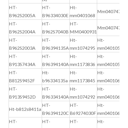
HT-
HT-
Ht-
H
Mm0407477
B962S2005A
B96334030E
mm0401068
b
HT-
HT-
HT-
H
Mm0407475
B962S2004A
B962S7040B
MM0400931
B
HT-
HT-
Ht-
Ht-
H
B962S2003A
B96394135A
mm1074295
mm0401051
B
HT-
HT-
Ht-
Ht-
H
B913S7434A
B96394140A
mm1173836
mm0401052
B
HT-
Ht-
Ht-
Ht-
H
B812S9452F
b96334135a
mm1173845
mm0401063
B
HT-
HT-
Ht-
Ht-
H
B913S9452D
B96334140A
mm1074292
mm0401066
B
HT-
HT-
Ht-
H
Ht-b812s8411a
B96394120C
B69274030F
mm0401067
7
HT-
HT-
HT-
Ht-
H