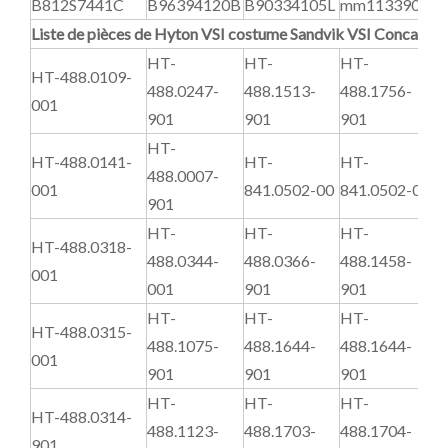
B812S7441C
B96394120B
B90334105L
mm1133902
m
Liste de pièces de Hyton VSI costume Sandvik VSI Concasseu
HT-
HT-
HT-
HT-488.0109-
488.0247-
488.1513-
488.1756-
4
001
901
901
901
HT-
HT-488.0141-
HT-
HT-
488.0007-
4
001
841.0502-00
841.0502-00
901
HT-
HT-
HT-
HT-488.0318-
488.0344-
488.0366-
488.1458-
4
001
001
901
901
HT-
HT-
HT-
HT-488.0315-
488.1075-
488.1644-
488.1644-
4
001
901
901
901
HT-
HT-
HT-
HT-488.0314-
488.1123-
488.1703-
488.1704-
4
901